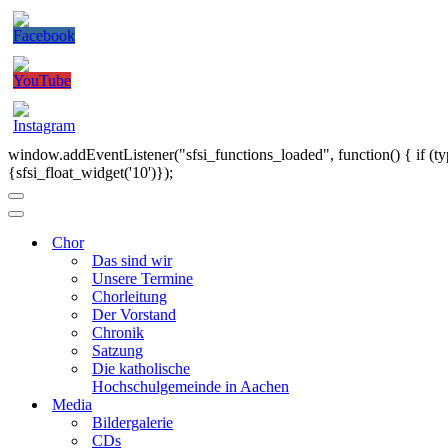
window.addEventListener("sfsi_functions_loaded", function() { if (ty
{sfsi_float_widget('10')});
Navigationsmenü
Navigationsmenü
Chor
Das sind wir
Unsere Termine
Chorleitung
Der Vorstand
Chronik
Satzung
Die katholische
Hochschulgemeinde in Aachen
Media
Bildergalerie
CDs