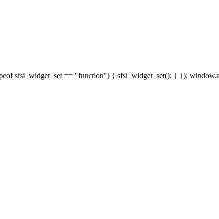
peof sfsi_widget_set == "function") { sfsi_widget_set(); } }); window.