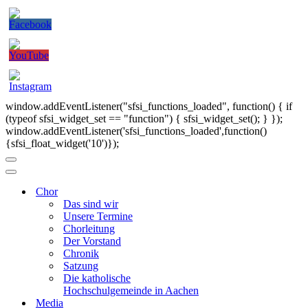
window.addEventListener("sfsi_functions_loaded", function() { if
(typeof sfsi_widget_set == "function") { sfsi_widget_set(); } });
window.addEventListener('sfsi_functions_loaded',function()
{sfsi_float_widget('10')});
Navigationsmenü
Navigationsmenü
Chor
Das sind wir
Unsere Termine
Chorleitung
Der Vorstand
Chronik
Satzung
Die katholische
Hochschulgemeinde in Aachen
Media