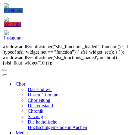
window.addEventListener("sfsi_functions_loaded", function() { if
(typeof sfsi_widget_set == "function") { sfsi_widget_set(); } });
window.addEventListener('sfsi_functions_loaded',function()
{sfsi_float_widget('10')});
Navigationsmenü
Navigationsmenü
Chor
Das sind wir
Unsere Termine
Chorleitung
Der Vorstand
Chronik
Satzung
Die katholische
Hochschulgemeinde in Aachen
Media