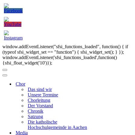
window.addEventListener("sfsi_functions_loaded", function() { if
(typeof sfsi_widget_set == "function") { sfsi_widget_set(); } });
window.addEventListener('sfsi_functions_loaded',function()
{sfsi_float_widget('10')});
Navigationsmenü
Navigationsmenü
Chor
Das sind wir
Unsere Termine
Chorleitung
Der Vorstand
Chronik
Satzung
Die katholische
Hochschulgemeinde in Aachen
Media