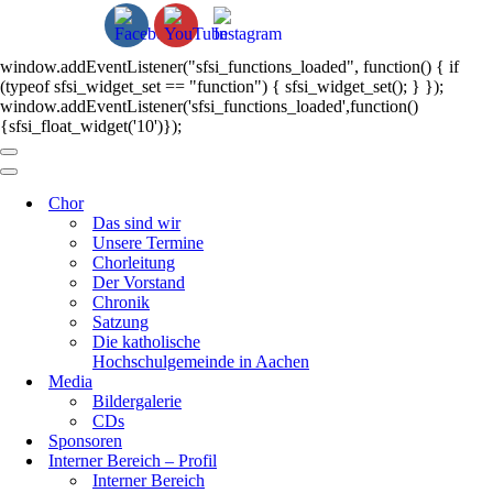
window.addEventListener("sfsi_functions_loaded", function() { if
(typeof sfsi_widget_set == "function") { sfsi_widget_set(); } });
window.addEventListener('sfsi_functions_loaded',function()
{sfsi_float_widget('10')});
Navigationsmenü
Navigationsmenü
Chor
Das sind wir
Unsere Termine
Chorleitung
Der Vorstand
Chronik
Satzung
Die katholische
Hochschulgemeinde in Aachen
Media
Bildergalerie
CDs
Sponsoren
Interner Bereich – Profil
Interner Bereich