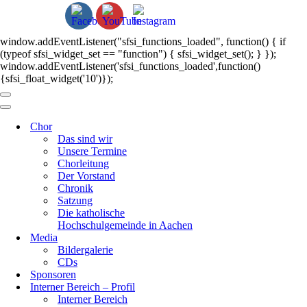
window.addEventListener("sfsi_functions_loaded", function() { if
(typeof sfsi_widget_set == "function") { sfsi_widget_set(); } });
window.addEventListener('sfsi_functions_loaded',function()
{sfsi_float_widget('10')});
Navigationsmenü
Navigationsmenü
Chor
Das sind wir
Unsere Termine
Chorleitung
Der Vorstand
Chronik
Satzung
Die katholische
Hochschulgemeinde in Aachen
Media
Bildergalerie
CDs
Sponsoren
Interner Bereich – Profil
Interner Bereich