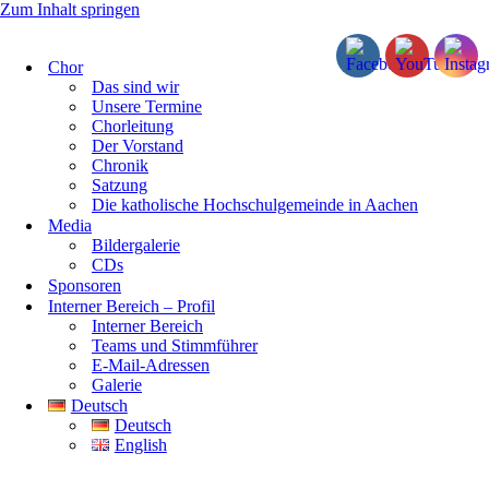
Zum Inhalt springen
Chor
Das sind wir
Unsere Termine
Chorleitung
Der Vorstand
Chronik
Satzung
Die katholische Hochschulgemeinde in Aachen
Media
Bildergalerie
CDs
Sponsoren
Interner Bereich – Profil
Interner Bereich
Teams und Stimmführer
E-Mail-Adressen
Galerie
Deutsch
Deutsch
English