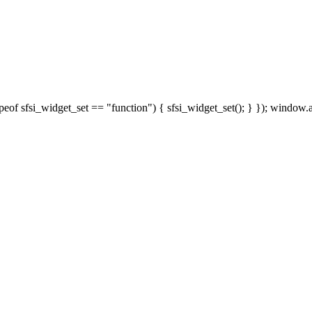
peof sfsi_widget_set == "function") { sfsi_widget_set(); } }); window.