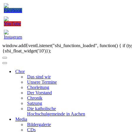
window.addEventListener("sfsi_functions_loaded", function() { if (ty
{sfsi_float_widget('10')});
Navigationsmenü
Navigationsmenü
Chor
Das sind wir
Unsere Termine
Chorleitung
Der Vorstand
Chronik
Satzung
Die katholische
Hochschulgemeinde in Aachen
Media
Bildergalerie
CDs